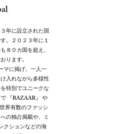
al
１３年に設立された国
です。２０２３年に１
国も８０カ国を超え、
でおります。
をテーマに掲げ、一人一
受け入れながら多様性
会を特別でユニークな
 『BAZAAR』 や
った世界有数のファッシ
アへの独占掲載や、ミ
レクションなどの海