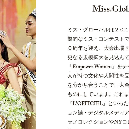
Miss.Glob
ミス・グローバルは２０
際的なミス・コンテスト
０周年を迎え、大会出場
更なる規模拡大を見込ん
「Empower Women」
人が持つ文化や人間性を
を分かち合うことで、大
ものにしています。これまで
『L'OFFICIEL』とい
ョン誌・デジタルメディ
ラノコレクションやNYコ