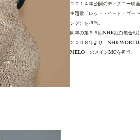
２０１４年公開のディズニー映
主題歌「レット・イット・ゴー 
ング）を担当。
同年の第６５回NHK紅白歌合戦
２００８年より、NHK WORL
MELO」のメインMCを担当。