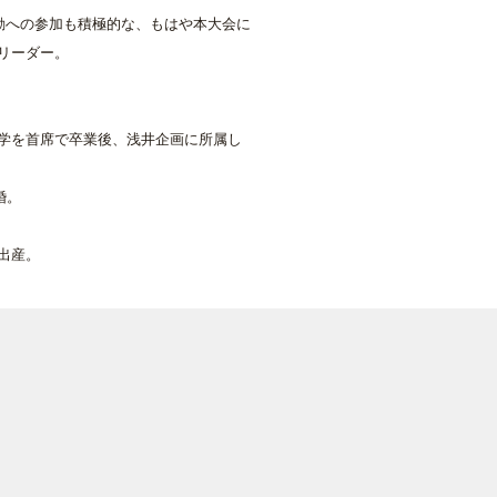
活動への参加も積極的な、もはや本大会に
リーダー。
学を首席で卒業後、浅井企画に所属し
婚。
出産。